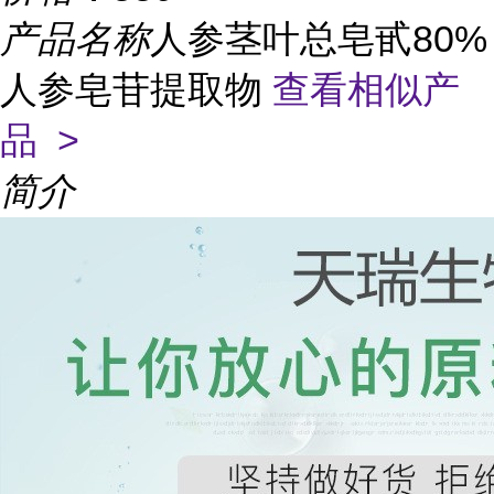
产品名称
人参茎叶总皂甙80%
人参皂苷提取物
查看相似产
品 >
简介