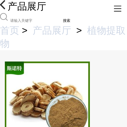
产品展厅
搜索
首页
>
产品展厅
>
植物提取
物