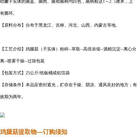
幼嫩子实体的菌盖、菌肉、菌褶菌柄均白色，菌柄粗达1～2. 5厘米，上
有菌环。
【原料分布】分布于黑龙江、吉林、河北、山西、内蒙古等地。
【工艺介绍】
鸡腿菇
（子实体）粉碎--萃取--高倍浓缩--酒精沉淀--离心分
离--喷雾干燥--过筛包装
【包装方式】25公斤/纸板桶或铝箔袋
【存储条件】本品应密封遮光，贮存在干燥、阴凉、通风良好的地方；有
效期为两年。
鸡腿菇提取物—订购须知