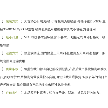
【
包装方式
】大货
25
公斤
/
纸板桶
,
小样包装为铝箔袋
,
每桶净重
2.5-3KG,
直
径
36-40CM,
高
50CM
左右
.
桶内包装也可根据要求换成小包装
,
方便使用
.
【
最小订量
】
5KG,
根据要求贴标签
,
如不要求
,
一般按公司内部标签统一模
板粘贴
.
【
运输方式
】快递或物流
,
国内快递三天内到达
,
物流五天内到达
.
报价一般
均含国内运输费用
.
【
质量条款
】每批货我们都有自已的检测报告
,
产品质量严格按检测标准执
行
,
如收到货后
,
经检测含量或菌检不合格
,
可协洽我司退换货
.
但据多年的出口生
产经验来查
,
我公司所有产品均没有出现过此种情况
.
【
存储条件
】本品应密封遮光，贮存在干燥、阴凉、通风良好的地方。