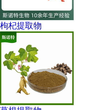
枸杞提取物