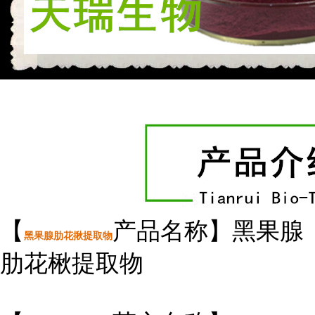
【
产品名称】黑果腺
黑果腺肋花揪提取物
肋花楸提取物