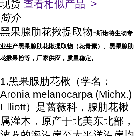
现货
查看相似产品 >
简介
黑果腺肋花揪提取物-
斯诺特生物专
业生产
黑果腺肋花揪提取物
（花青素）
、
黑果腺肋
花揪果
粉
等，厂家供应，质量稳定。
1.
黑果腺肋花楸（学名：
Aronia melanocarpa (Michx.)
Elliott）是蔷薇科，腺肋花楸
属灌木，原产于北美东北部，
波罗的海沿岸至太平洋沿岸均