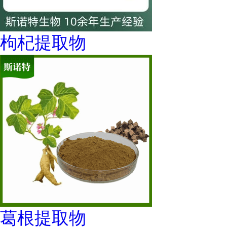
枸杞提取物
葛根提取物