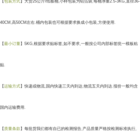
【
包装方式
】大货25公斤/纸板桶,小样包装为铝箔袋,每桶净重2.5-3KG,直径36-
40CM,高50CM左右.桶内包装也可根据要求换成小包装,方便使用.
【
最小订量
】5KG,根据要求贴标签,如不要求,一般按公司内部标签统一模板粘
贴.
【
运输方式
】快递或物流,国内快递三天内到达,物流五天内到达.报价一般均含
国内运输费用.
【
质量条款
】每批货我们都有自已的检测报告,产品质量严格按检测标准执行,