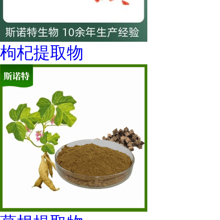
枸杞提取物