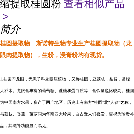
缩提取桂圆粉
查看相似产品
>
简介
桂圆提取物—斯诺特生物专业生产
桂圆
提取物（龙
眼肉提取物），生粉，浸膏粉均有现货。
1.桂圆即龙眼，无患子科龙眼属植物 ，又称桂圆，亚荔枝，益智，常绿
大乔木。龙眼含丰富的葡萄糖、蔗糖和蛋白质等，含铁量也比较高。桂圆
为中国南方水果，多产于两广地区，历史上有南方“桂圆”北“人参”之称，
与荔枝、香蕉、菠萝同为华南四大珍果，自古受人们喜爱，更视为珍贵补
品，其滋补功能显而易见。