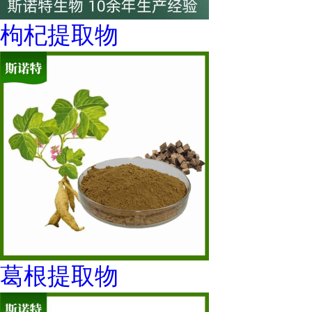
枸杞提取物
葛根提取物