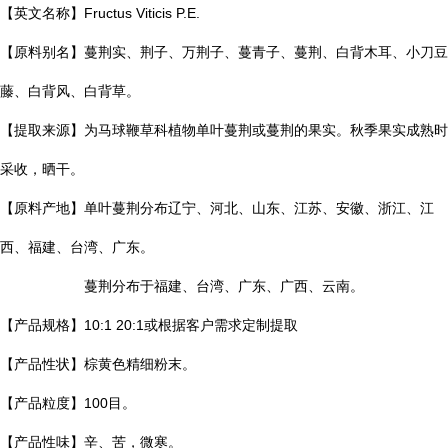
【英文名称】Fructus Viticis P.E.
【原料别名】蔓荆实、荆子、万荆子、蔓青子、蔓荆、白背木耳、小刀豆
藤、白背风、白背草。
【提取来源】为马球鞭草科植物单叶蔓荆或蔓荆的果实。秋季果实成熟时
采收，晒干。
【原料产地】单叶蔓荆分布辽宁、河北、山东、江苏、安徽、浙江、江
西、福建、台湾、广东。
蔓荆分布于福建、台湾、广东、广西、云南。
【产品规格】10:1 20:1或根据客户需求定制提取
【产品性状】棕黄色精细粉末。
【产品粒度】100目。
【产品性味】辛、苦，微寒。