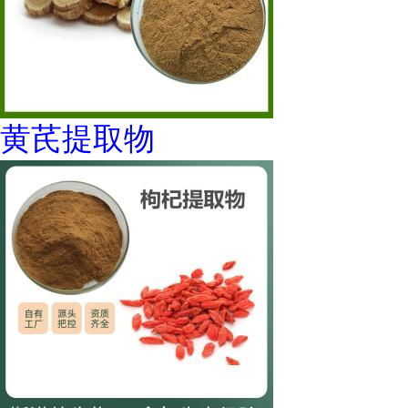
黄芪提取物