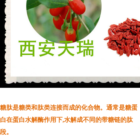
糖肽是糖类和肽类连接而成的化合物。通常是糖蛋
白在蛋白水解酶作用下,水解成不同的带糖链的肽
段。