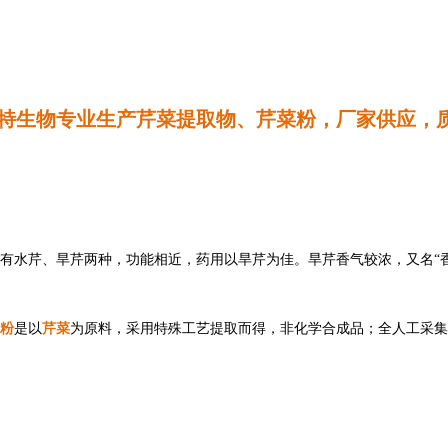
特生物专业生产
芹菜
提取物、
芹菜
粉，厂家供应，
。有水芹、旱芹两种，功能相近，药用以旱芹为佳。旱芹香气较浓，又名“
粉
芹菜
是以
为原料，采用特殊工艺提取而得，非化学合成品；全人工采集