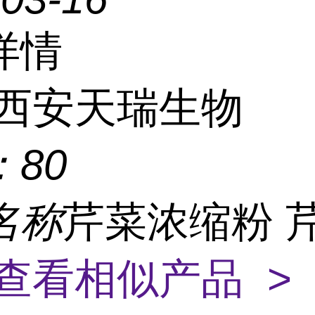
详情
西安天瑞生物
：
80
名称
芹菜浓缩粉 
查看相似产品 >