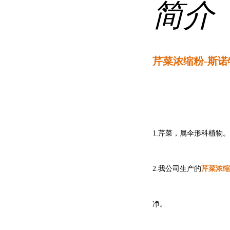
简介
芹菜浓缩粉-
斯诺
1.芹菜，属伞形科植物
芹菜浓缩
2.我公司生产的
净。