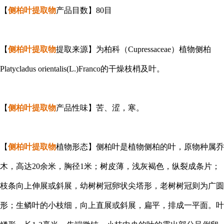
【
侧柏叶提取物
产品目数】80目
【
侧柏叶提取物
提取来源】为柏科（Cupressaceae）植物侧柏
Platycladus orientalis(L.)Franco的干燥枝梢及叶。
【
侧柏叶提取物
产品性味】苦、涩，寒。
【
侧柏叶提取物
植物形态】侧柏叶是植物侧柏的叶，原物种属乔
木，高达20余米，胸径1米；树皮薄，浅灰褐色，纵裂成条片；
枝条向上伸展或斜展，幼树树冠卵状尖塔形，老树树冠则为广圆
形；生鳞叶的小枝细，向上直展或斜展，扁平，排成一平面。叶