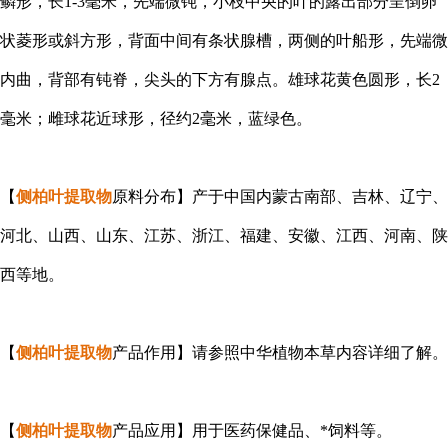
鳞形，长1-3毫米，先端微钝，小枝中央的叶的露出部分呈倒卵
状菱形或斜方形，背面中间有条状腺槽，两侧的叶船形，先端微
内曲，背部有钝脊，尖头的下方有腺点。雄球花黄色圆形，长2
毫米；雌球花近球形，径约2毫米，蓝绿色。
【
侧柏叶提取物
原料分布】产于中国内蒙古南部、吉林、辽宁、
河北、山西、山东、江苏、浙江、福建、安徽、江西、河南、陕
西等地。
【
侧柏叶提取物
产品作用】请参照中华植物本草内容详细了解。
【
侧柏叶提取物
产品应用】用于医药保健品、*饲料等。