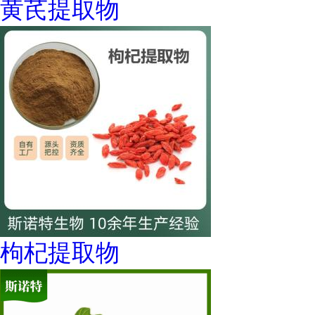
黄芪提取物
枸杞提取物