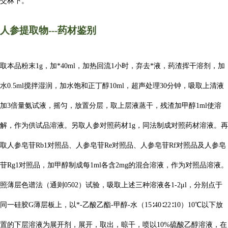
交林下。
人参
提取物
---药材鉴别
取本品粉末1g，加*40ml，加热回流1小时，弃去*液，药渣挥干溶剂，加
水0.5ml搅拌湿润，加水饱和正丁醇10ml，超声处理30分钟，吸取上清液
加3倍量氨试液，摇匀，放置分层，取上层液蒸干，残渣加甲醇1ml使溶
解，作为供试品溶液。另取人参对照药材1g，同法制成对照药材溶液。再
取人参皂苷Rb1对照品、人参皂苷Re对照品、人参皂苷Rf对照品及人参皂
苷Rg1对照品，加甲醇制成每1ml各含2mg的混合溶液，作为对照品溶液。
照薄层色谱法（通则0502）试验，吸取上述三种溶液各1-2μl，分别点于
同一硅胶G薄层板上，以*-乙酸乙酯-甲醇-水（15∶40∶22∶10）10℃以下放
置的下层溶液为展开剂，展开，取出，晾干，喷以10%硫酸乙醇溶液，在