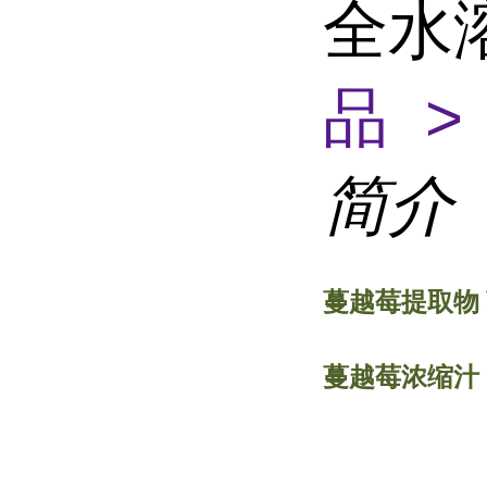
全水
品 >
简介
蔓越莓提取物
蔓越莓浓缩汁