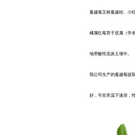
蔓越莓又称蔓越桔、小红
橘属红莓苔子亚属（学名
地带酸性泥炭土壤中。
我公司生产的
蔓越莓
提
好，可在常温下速溶，