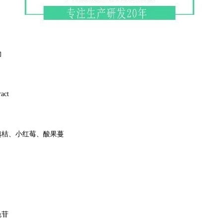
物
act
越桔、小红莓、酸果蔓
色苷