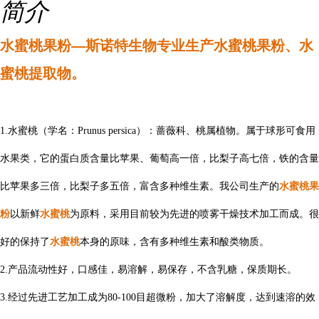
简介
水蜜桃果粉—斯诺特生物专业生产
水蜜桃
果粉
、
水
蜜桃
提
取物。
1.
水蜜桃（学名：Prunus persica）：蔷薇科、桃属植物。属于球形可食用
水果类，它的蛋白质含量比苹果、葡萄高一倍，比梨子高七倍，铁的含量
水蜜桃果
比苹果多三倍，比梨子多五倍，富含多种维生素。
我公司生产的
粉
以新鲜
水蜜桃
为原料，采用目前较为先进的喷雾干燥技术加工而成。很
水蜜桃
好的保持了
本身的原味，含有多种维生素和酸类物质。
2.产品流动性好，口感佳，易溶解，易保存，不含乳糖，保质期长。
3.经过先进工艺加工成为80-100目超微粉，加大了溶解度，达到速溶的效