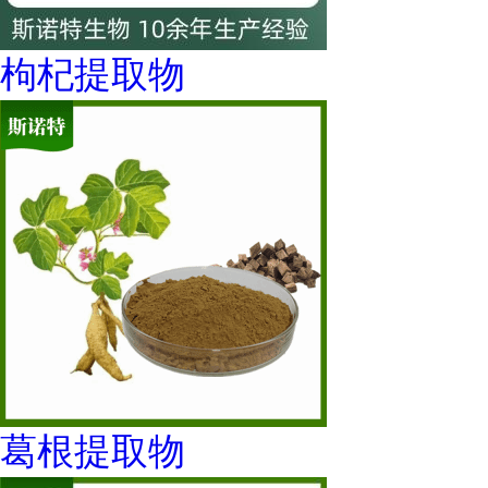
枸杞提取物
葛根提取物