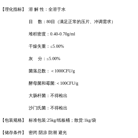
【理化指标】
溶 解 性：全溶于水
目 数：80目（满足正常的压片、冲调需求）
堆积密度：0.40-0.70g/ml
干燥失重：≤5.00%
灰 分：≤5.00%
菌落总数：＜1000CFU/g
酵母菌和霉菌:＜100CFU/g
大肠杆菌：不得检出
沙门氏菌：不得检出
【包装规格】
标准包装:25kg/纸板桶；散货:1kg/袋
【储存条件】
密闭 阴凉 防潮 避光