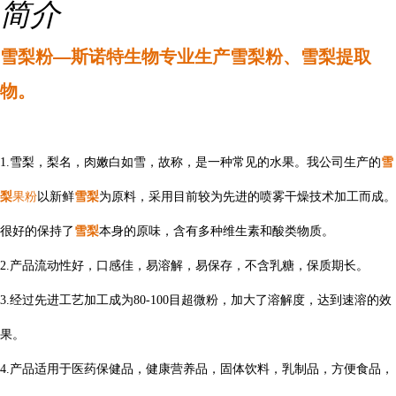
简介
雪梨粉—斯诺特生物专业生产雪梨
粉
、
雪梨
提
取
物。
雪
1.雪梨，梨名，肉嫩白如雪，故称，是一种常见的水果。
我公司生产的
梨
果粉
雪梨
以新鲜
为原料，采用目前较为先进的喷雾干燥技术加工而成。
很好的保持了
雪梨
本身的原味，含有多种维生素和酸类物质。
2.产品流动性好，口感佳，易溶解，易保存，不含乳糖，保质期长。
3.经过先进工艺加工成为80-100目超微粉，加大了溶解度，达到速溶的效
果。
4.产品适用于医药保健品，健康营养品，固体饮料，乳制品，方便食品，