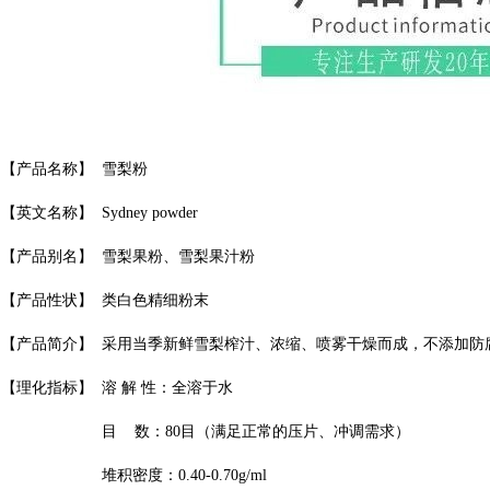
【产品名称】
雪梨粉
【英文名称】
Sydney powder
果粉、
果汁粉
【产品别名】
雪梨
雪梨
【产品性状】
类白色精细粉末
不添加防
【产品简介】
采用当季新鲜
雪梨
榨汁、浓缩、喷雾干燥而成，
【理化指标】
溶 解 性：全溶于水
目 数：80目（满足正常的压片、冲调需求）
堆积密度：0.40-0.70g/ml