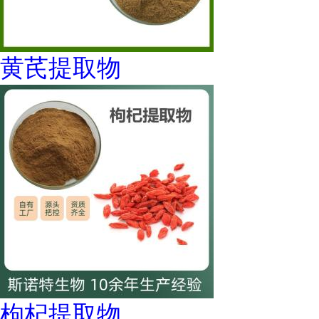
黄芪提取物
枸杞提取物