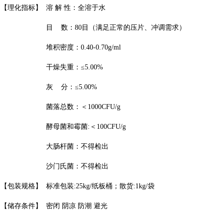
【理化指标】
溶 解 性：全溶于水
目 数：80目（满足正常的压片、冲调需求）
堆积密度：0.40-0.70g/ml
干燥失重：≤5.00%
灰 分：≤5.00%
菌落总数：＜1000CFU/g
酵母菌和霉菌:＜100CFU/g
大肠杆菌：不得检出
沙门氏菌：不得检出
【包装规格】
标准包装:25kg/纸板桶；散货:1kg/袋
【储存条件】
密闭 阴凉 防潮 避光