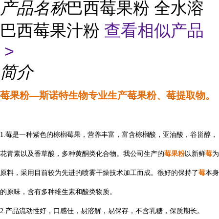
产品名称
巴西莓果粉 全水溶
巴西莓果汁粉
查看相似产品
>
简介
莓果粉—斯诺特生物专业生产
莓
果粉
、
莓
提
取物。
1.
莓是一种紫色的棕榈莓果，营养丰富，富含棕榈酸，亚油酸，谷甾醇，
果粉
花青素以及香草酸，多种黄酮类化合物。
我公司生产的
莓
以新鲜
莓
为
原料，采用目前较为先进的喷雾干燥技术加工而成。很好的保持了
莓
本身
的原味，含有多种维生素和酸类物质。
2.产品流动性好，口感佳，易溶解，易保存，不含乳糖，保质期长。