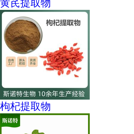
黄芪提取物
枸杞提取物