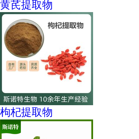
黄芪提取物
枸杞提取物