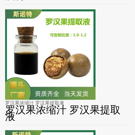
罗汉果浓缩汁 罗汉果提取液
罗汉果浓缩汁 罗汉果提取
液